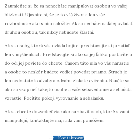
Zaumieňte si, že sa nenecháte manipulovať osobou vo vašej
blízkosti. Ujasnite si, že je to váš život a len vaše
rozhodnutie ako s ním naložíte. Ak sa necháte naďalej ovládať
druhou osobou, tak nikdy nebudete šťastní.
Ak sa osoby, ktorá vás ovláda bojíte, predstavujte si ju zatiaľ
len v myšlienkach. Predstavujte si ako sa jej ľahko postavíte a
do oči jej poviete čo chcete. Časom táto sila vo vás narastie
a osobe to neskôr budete vedieť povedať priamo. Strach je
len nedostatok odvahy a odvahu získate cvičením. Naučte sa
ako sa vzoprieť takejto osobe a vaše sebavedomie a sebaúcta
vzrastie. Pocítite pokoj, vyrovnanie a sebalásku.
Ak sa chcete dozvedieť viac ako sa zbaviť osob, ktoré s vami
manipulujú, kontaktujte ma, rada vám pomôžem.
Kontaktovať