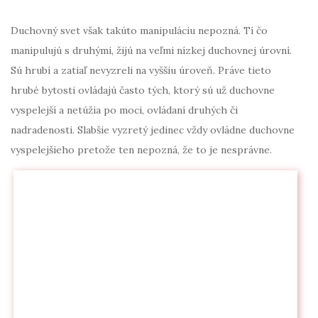
Duchovný svet však takúto manipuláciu nepozná. Tí čo
manipulujú s druhými, žijú na veľmi nízkej duchovnej úrovní.
Sú hrubí a zatiaľ nevyzreli na vyššiu úroveň. Práve tieto
hrubé bytosti ovládajú často tých, ktorý sú už duchovne
vyspelejší a netúžia po moci, ovládaní druhých či
nadradenosti. Slabšie vyzretý jedinec vždy ovládne duchovne
vyspelejšieho pretože ten nepozná, že to je nesprávne.