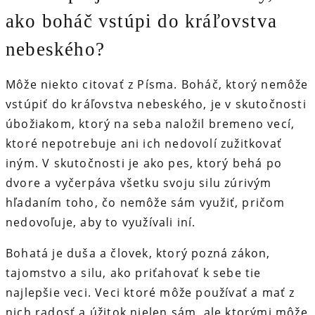
ako boháč vstúpi do kráľovstva
nebeského?
Môže niekto citovať z Písma. Boháč, ktorý nemôže
vstúpiť do kráľovstva nebeského, je v skutočnosti
úbožiakom, ktorý na seba naložil bremeno vecí,
ktoré nepotrebuje ani ich nedovolí zužitkovať
iným. V skutočnosti je ako pes, ktorý behá po
dvore a vyčerpáva všetku svoju silu zúrivým
hľadaním toho, čo nemôže sám využiť, pričom
nedovoľuje, aby to využívali iní.
Bohatá je duša a človek, ktorý pozná zákon,
tajomstvo a silu, ako priťahovať k sebe tie
najlepšie veci. Veci ktoré môže používať a mať z
nich radosť a úžitok nielen sám, ale ktorými môže