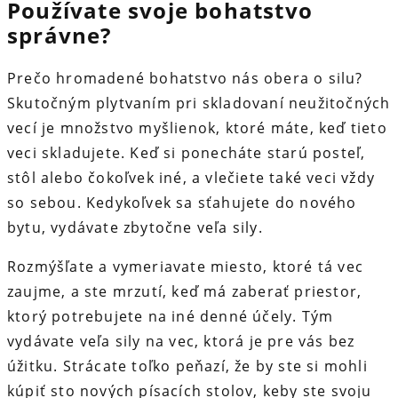
Používate svoje bohatstvo
správne?
Prečo hromadené bohatstvo nás obera o silu?
Skutočným plytvaním pri skladovaní neužitočných
vecí je množstvo myšlienok, ktoré máte, keď tieto
veci skladujete. Keď si ponecháte starú posteľ,
stôl alebo čokoľvek iné, a vlečiete také veci vždy
so sebou. Kedykoľvek sa sťahujete do nového
bytu, vydávate zbytočne veľa sily.
Rozmýšľate a vymeriavate miesto, ktoré tá vec
zaujme, a ste mrzutí, keď má zaberať priestor,
ktorý potrebujete na iné denné účely. Tým
vydávate veľa sily na vec, ktorá je pre vás bez
úžitku. Strácate toľko peňazí, že by ste si mohli
kúpiť sto nových písacích stolov, keby ste svoju