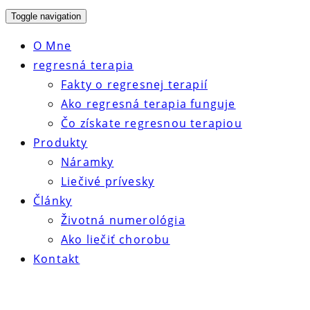
Toggle navigation
O Mne
regresná terapia
Fakty o regresnej terapií
Ako regresná terapia funguje
Čo získate regresnou terapiou
Produkty
Náramky
Liečivé prívesky
Články
Životná numerológia
Ako liečiť chorobu
Kontakt